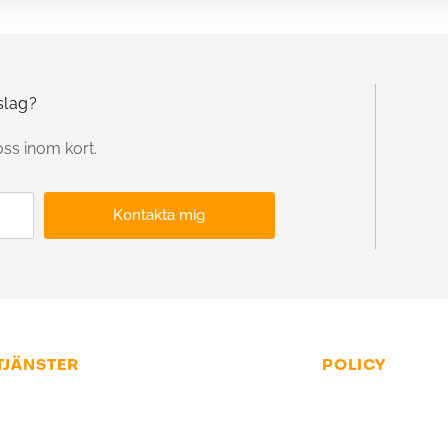
slag?
oss inom kort.
Kontakta mig
TJÄNSTER
POLICY
ida
Allmänna villkor
ndel
Dataskyddspolicy