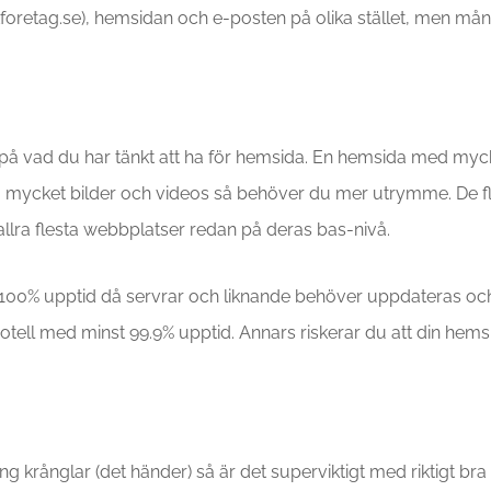
tforetag.se), hemsidan och e-posten på olika stället, men må
la på vad du har tänkt att ha för hemsida. En hemsida med myck
 mycket bilder och videos så behöver du mer utrymme. De f
allra flesta webbplatser redan på deras bas-nivå.
r 100% upptid då servrar och liknande behöver uppdateras oc
hotell med minst 99.9% upptid. Annars riskerar du att din hems
g krånglar (det händer) så är det superviktigt med riktigt bra