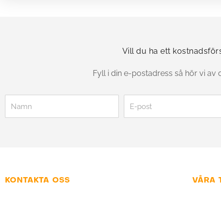
Vill du ha ett kostnadsför
Fyll i din e-postadress så hör vi av 
Namn
Kontaktsätt
KONTAKTA OSS
VÅRA 
070 - 494 06 31
Hems
info@webbme.se
E-ha