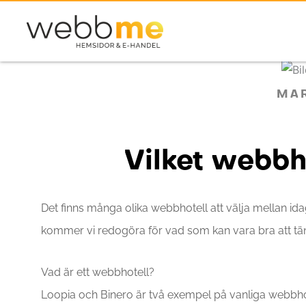
Hoppa
till
innehåll
MAR
Vilket webbho
Det finns många olika webbhotell att välja mellan ida
kommer vi redogöra för vad som kan vara bra att tän
Vad är ett
webbhotell
?
Loopia och Binero är två exempel på vanliga webbhot