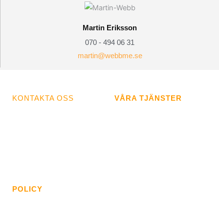
Martin Eriksson
070 - 494 06 31
martin@webbme.se
KONTAKTA OSS
VÅRA TJÄNSTER
070 - 494 06 31
Hemsida
info@webbme.se
E-handel
Sökmotoroptimering
Drift och support
POLICY
Allmänna villkor