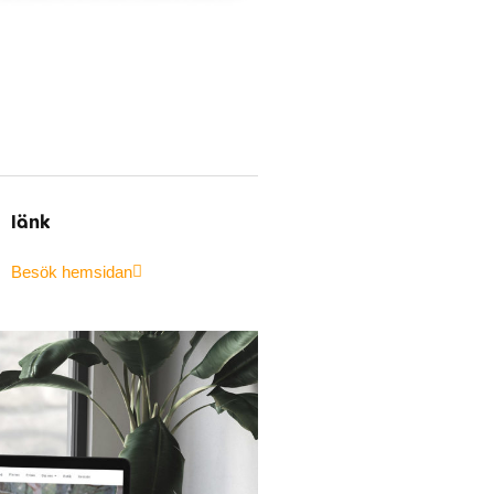
länk
n
Besök hemsidan