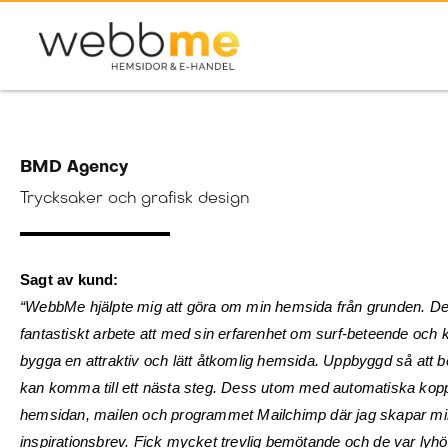
Hoppa
till
innehåll
BMD Agency
Trycksaker och grafisk design
Sagt av kund:
“WebbMe hjälpte mig att göra om min hemsida från grunden. De h
fantastiskt arbete att med sin erfarenhet om surf-beteende och 
bygga en attraktiv och lätt åtkomlig hemsida. Uppbyggd så att b
kan komma till ett nästa steg. Dess utom med automatiska kopp
hemsidan, mailen och programmet Mailchimp där jag skapar m
inspirationsbrev. Fick mycket trevlig bemötande och de var lyh