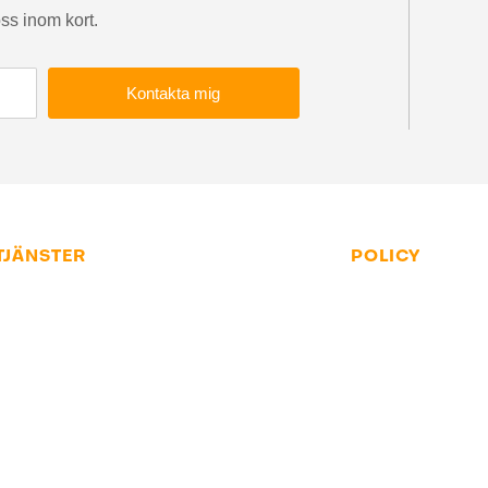
oss inom kort.
Kontakta mig
TJÄNSTER
POLICY
ida
Allmänna villkor
ndel
Dataskyddspolicy
otoroptimering
Cookiepolicy
 och support