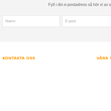
Fyll i din e-postadress så hör vi av 
Namn
Kontaktsätt
KONTAKTA OSS
VÅRA 
070 - 494 06 31
Hems
info@webbme.se
E-ha
Sökm
Drift