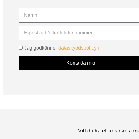
Namn
E-
post
Jag godkänner
dataskyddspolicyn
Kontakta mig!
Vill du ha ett kostnadsför