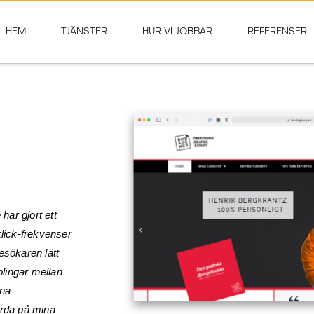
HEM
TJÄNSTER
HUR VI JOBBAR
REFERENSER
ar gjort ett
klick-frekvenser
esökaren lätt
lingar mellan
ina
örda på mina